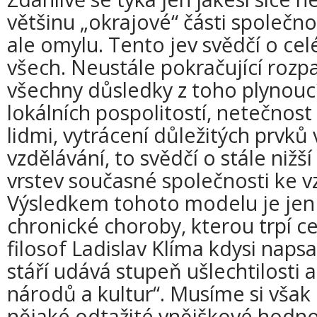
většinu „okrajové“ části společn
ale omylu. Tento jev svědčí o cel
všech. Neustále pokračující rozp
všechny důsledky z toho plynoucí
lokálních pospolitostí, netečnost
lidmi, vytrácení důležitých prvků
vzdělávání, to svědčí o stále nižš
vrstev současné společnosti ke 
Výsledkem tohoto modelu je jen
chronické choroby, kterou trpí c
filosof Ladislav Klíma kdysi napsa
stáří udává stupeň ušlechtilosti 
národů a kultur“. Musíme si však
nějaké odtažité vnějškové hodnoc