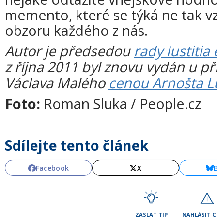
memento, které se týká ne tak v
obzoru každého z nás.
Autor je předsedou
rady Iustitia 
z října 2011 byl znovu vydán u pří
Václava Malého
cenou Arnošta L
Foto:
Roman Sluka / People.cz
Sdílejte tento článek
Facebook
X
ZASLAT TIP
NAHLÁSIT 