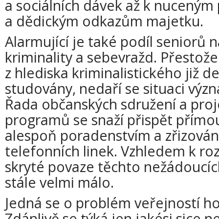
a sociálních dávek až k nuceným
a dědickým odkazům majetku.
Alarmující je také podíl seniorů
kriminality a sebevražd. Přestože
z hlediska kriminalistického již d
studovány, nedaří se situaci výz
Řada občanských sdružení a proj
programů se snaží přispět přím
alespoň poradenstvím a zřizová
telefonních linek. Vzhledem k r
skryté povaze těchto nežádoucích
stále velmi málo.
Jedná se o problém veřejností h
Zdánlivě se týká jen jakési sice 