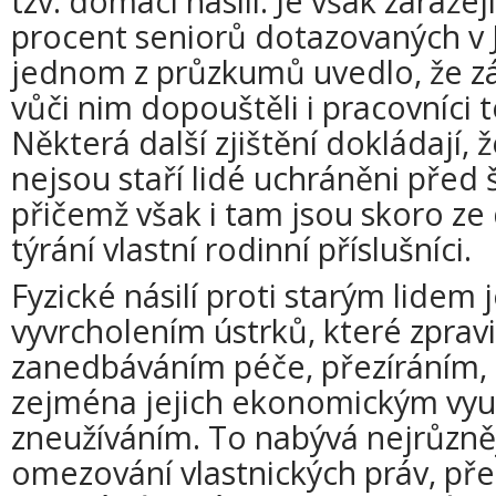
tzv. domácí násilí. Je však zaráže
procent seniorů dotazovaných v 
jednom z průzkumů uvedlo, že zá
vůči nim dopouštěli i pracovníci 
Některá další zjištění dokládají, ž
nejsou staří lidé uchráněni pře
přičemž však i tam jsou skoro ze
týrání vlastní rodinní příslušníci.
Fyzické násilí proti starým lidem 
vyvrcholením ústrků, které zpravi
zanedbáváním péče, přezíráním,
zejména jejich ekonomickým vyu
zneužíváním. To nabývá nejrůzně
omezování vlastnických práv, př