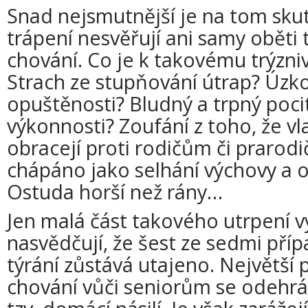
Snad nejsmutnější je na tom sku
trápení nesvěřují ani samy oběti
chování. Co je k takovému trýzn
Strach ze stupňování útrap? Úzko
opuštěnosti? Bludný a trpný pocit
výkonnosti? Zoufání z toho, že vl
obracejí proti rodičům či prarod
chápáno jako selhání výchovy a
Ostuda horší než rány…
Jen malá část takového utrpení 
nasvědčují, že šest ze sedmi pří
týrání zůstává utajeno. Největší 
chování vůči seniorům se odehrá