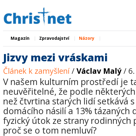
|
|
|
Magazín
Zpravodajství
Názory
Jizvy mezi vráskami
Článek k zamyšlení
/
Václav Malý
/ 6
V našem kulturním prostředí je t
neuvěřitelné, že podle některých
než čtvrtina starých lidí setkává
domácího násilí a 13% tázaných 
fyzický útok ze strany rodinných p
proč se o tom nemluví?