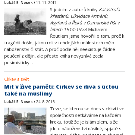
Lukáš E. Nosek /
11. 11. 2017
S jedním z autorů knihy
Katastrofa
křesťanů. Likvidace Arménů,
Asyřanů a Řeků v Osmanské říši v
letech 1914-1923
Michalem
Řoutilem jsme hovořili o tom, proč k
tragédii došlo, jakou roli v tehdejších událostech mělo
náboženství či stát. A proč podle něj neexistuje žádné
poučení z dějin, ale přesto kniha nevyznívá zcela
pesimisticky…
Církev a svět
Mít v živé paměti: Církev se dívá s úctou
také na muslimy
Lukáš E. Nosek /
24. 8. 2016
Teze, se kterou se dnes v církvi i ve
společnosti setkáváme na každém
kroku, totiž že je islám zlem, a že
jde o náboženství násilné, spjaté s