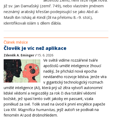
aktivitou Zlého, není teze nijak nová.
Již sv. Jan Damašský (zemř. 749), nebo vlastním jménem
neznámý arabský křesťan podepisující se jako Abd al-
Masíh ibn Isháq al-Kindí (žil na přelomu 8.–9. stol.),
identifikovali islám s dílem ďábla.
Článek měsíce
Člověk je víc než aplikace
Zdeněk A. Eminger /
15. 6. 2026
Ve světě vidíme rozzářené tváře
apoštolů umělé inteligence žhoucí
nadějí, že přichází nová epocha
nevídaného rozvoje lidstva. Jenže víra
v gigantický technologický rozmach
umělé inteligence (AI), která prý už zítra vytvoří autonomní
lidské vědomí a nejpozději za rok či dva totální vědomí
božské, jež spasí tento svět jakoby en passant, vzala
poněkud za své. Tolik snad na úvod k první encyklice papeže
Lva XIV.
Magnifica humanitas
, jejíž autoři se podívali na
fenomén AI pod drobnohledem.