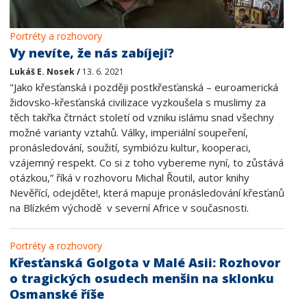
Portréty a rozhovory
Vy nevíte, že nás zabíjejí?
Lukáš E. Nosek /
13. 6. 2021
"Jako křesťanská i později postkřesťanská – euroamerická
židovsko-křesťanská civilizace vyzkoušela s muslimy za
těch takřka čtrnáct století od vzniku islámu snad všechny
možné varianty vztahů. Války, imperiální soupeření,
pronásledování, soužití, symbiózu kultur, kooperaci,
vzájemný respekt. Co si z toho vybereme nyní, to zůstává
otázkou,” říká v rozhovoru Michal Řoutil, autor knihy
Nevěřící, odejděte!, která mapuje pronásledování křesťanů
na Blízkém východě v severní Africe v současnosti.
Portréty a rozhovory
Křesťanská Golgota v Malé Asii: Rozhovor
o tragických osudech menšin na sklonku
Osmanské říše