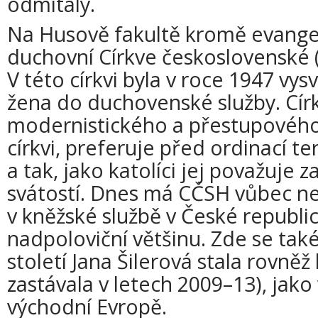
odmítaly.
Na Husově fakultě kromě evangel
duchovní Církve československé (
V této církvi byla v roce 1947 vy
žena do duchovenské služby. Círke
modernistického a přestupového 
církvi, preferuje před ordinací t
a tak, jako katolíci jej považuje 
svátostí. Dnes má CČSH vůbec nej
v kněžské službě v České republice
nadpoloviční většinu. Zde se tak
století Jana Šilerová stala rovně
zastávala v letech 2009–13), jako
východní Evropě.