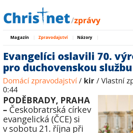
|
|
|
Magazín
Zpravodajství
Názory
Evangelíci oslavili 70. vý
pro duchovenskou službu
Domácí zpravodajství
/
kir
/ Vlastní z
0:44
PODĚBRADY, PRAHA
–
Českobratrská církev
evangelická (ČCE) si
v sobotu 21. října při