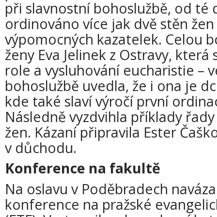
při slavnostní bohoslužbě, od té
ordinováno více jak dvě stěn žen
výpomocných kazatelek. Celou b
ženy Eva Jelinek z Ostravy, která
role a vysluhování eucharistie – 
bohoslužbě uvedla, že i ona je dc
kde také slaví výročí první ordina
Následně vyzdvihla příklady řady
žen. Kázaní připravila Ester Čaško
v důchodu.
Konference na fakultě
Na oslavu v Poděbradech navázala 
konference na pražské evangelic