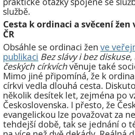
praktické otázky spojené se služ
službě.
Cesta k ordinaci a svěcení žen v
ČR
Obsáhle se ordinaci žen
ve veře
publikaci
Bez slávy i bez diskuse
,
českých církvích
věnuje také soc
Mimo jiné připomíná, že k ordina
církvi vedla dlouhá cesta. Diskuto
několik desítek let, zejména po v
Československa. I přesto, že Čes
evangelickou lze považovat za ne
tehdejší době, tak se jednání o 
na více než dvě dekády. Reálná d