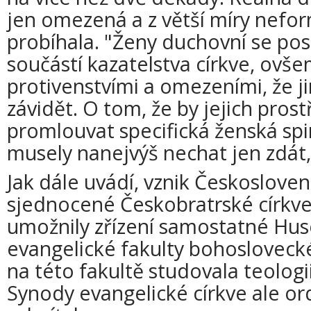
jen omezená a z větší míry nefo
probíhala. "Ženy duchovní se po
součástí kazatelstva církve, ovše
protivenstvími a omezeními, že j
závidět. O tom, že by jejich pro
promlouvat specifická ženská spir
musely nanejvýš nechat jen zdát,
Jak dále uvádí, vznik Českoslove
sjednocené Českobratrské církve
umožnily zřízení samostatné Hu
evangelické fakulty bohoslovecké
na této fakultě studovala teologi
Synody evangelické církve ale o