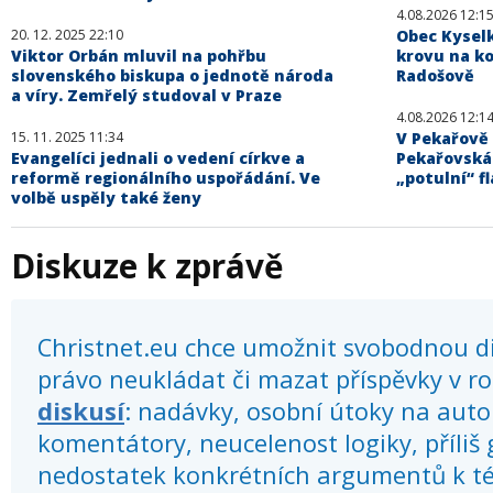
4.08.2026 12:1
20. 12. 2025 22:10
Obec Kysel
Viktor Orbán mluvil na pohřbu
krovu na ko
slovenského biskupa o jednotě národa
Radošově
a víry. Zemřelý studoval v Praze
4.08.2026 12:1
15. 11. 2025 11:34
V Pekařově 
Evangelíci jednali o vedení církve a
Pekařovská
reformě regionálního uspořádání. Ve
„potulní“ fl
volbě uspěly také ženy
Diskuze k zprávě
Christnet.eu chce umožnit svobodnou dis
právo neukládat či mazat příspěvky v r
diskusí
: nadávky, osobní útoky na autor
komentátory, neucelenost logiky, příliš
nedostatek konkrétních argumentů k té