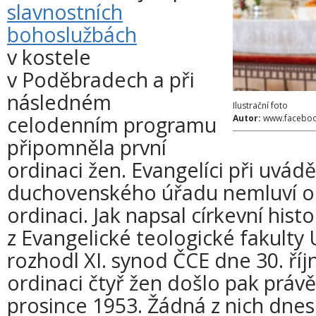
slavnostních
bohoslužbách
v kostele
v Poděbradech a při
následném
Ilustrační foto
celodenním programu
Autor:
www.faceboo
připomněla první
ordinaci žen. Evangelíci při uvád
duchovenského úřadu nemluví o s
ordinaci. Jak napsal církevní hist
z Evangelické teologické fakulty 
rozhodl XI. synod ČCE dne 30. říj
ordinaci čtyř žen došlo pak práv
prosince 1953. Žádná z nich dnes j