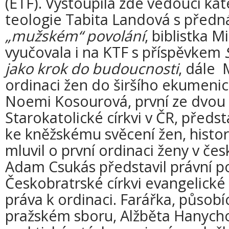
(ETF). Vystoupila zde vedoucí kat
teologie Tabita Landová s před
„mužském“ povolání
, biblistka M
vyučovala i na KTF s příspěvkem
jako krok do budoucnosti
, dále 
ordinaci žen do širšího ekumeni
Noemi Kosourová, první ze dvou
Starokatolické církvi v ČR, předst
ke kněžskému svěcení žen, histo
mluvil o první ordinaci ženy v če
Adam Csukás představil právní p
Českobratrské církvi evangelické
práva k ordinaci. Farářka, působ
pražském sboru, Alžběta Hanychov