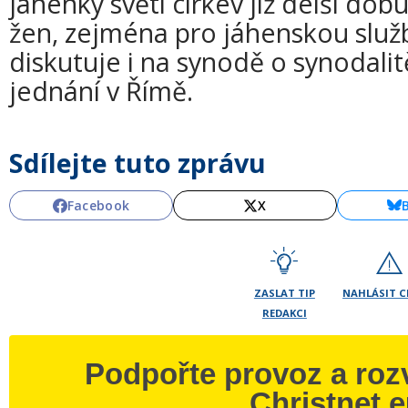
jáhenky světí církev již delší do
žen, zejména pro jáhenskou služ
diskutuje i na synodě o synodalit
jednání v Římě.
Sdílejte tuto zprávu
Facebook
X
ZASLAT TIP
NAHLÁSIT 
REDAKCI