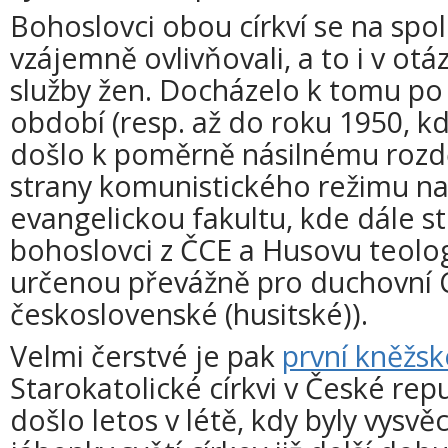
Bohoslovci obou církví se na spo
vzájemně ovlivňovali, a to i v o
služby žen. Docházelo k tomu p
období (resp. až do roku 1950, 
došlo k poměrně násilnému rozdě
strany komunistického režimu 
evangelickou fakultu, kde dále s
bohoslovci z ČCE a Husovu teolo
určenou převážně pro duchovní 
československé (husitské)).
Velmi čerstvé je pak
první kněžsk
Starokatolické církvi v České rep
došlo letos v létě, kdy byly vysv