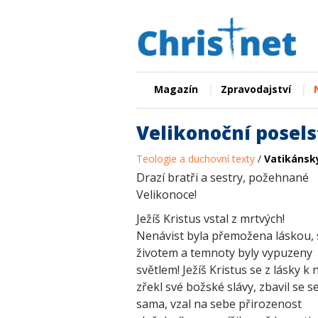
|
|
Magazín
Zpravodajství
Velikonoční posels
Teologie a duchovní texty
/
Vatikánsk
Drazí bratři a sestry, požehnané
Velikonoce!
Ježíš Kristus vstal z mrtvých!
Nenávist byla přemožena láskou,
životem a temnoty byly vypuzeny
světlem! Ježíš Kristus se z lásky k
zřekl své božské slávy, zbavil se s
sama, vzal na sebe přirozenost