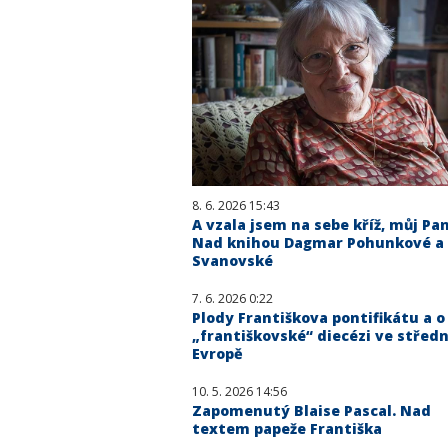
8. 6. 2026 15:43
A vzala jsem na sebe kříž, můj Pan
Nad knihou Dagmar Pohunkové a
Svanovské
7. 6. 2026 0:22
Plody Františkova pontifikátu a o
„františkovské“ diecézi ve středn
Evropě
10. 5. 2026 14:56
Zapomenutý Blaise Pascal. Nad
textem papeže Františka