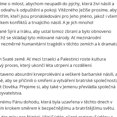
e o milost, abychom neupadli do pýchy, která živí násilí a
odvahu k odpuštění a pokoji. Vítězného Ježíše prosíme, aby
třím, kteří jsou pronásledováni pro Jeho jméno, jakož i vše
em konfliktů a trvajícího násilí. A je jich mnoho!
é Sýrii a Iráku, aby ustal lomoz zbraní a bylo obnoveno
chž se skládají tyto milované národy. Ať mezinárodní
 nezměrné humanitární tragédii v těchto zemích a k dramat
vaté země. Ať mezi Izraelci a Palestinci roste kultura
ý proces, který ukončí léta utrpení a rozdělení.
staveno absurdní krveprolévání a veškeré barbarské násilí, 
mě, aby se přičinili o smíření a vytváření bratrské společnosti
 člověka. Přejeme si, aby také v Jemenu převládla společná
byvatelstva.
dnému Pánu dohodu, která byla uzavřena v těchto dnech v
cím krokem směrem k bezpečnějšímu a bratrštějšímu světu.