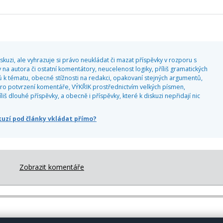
kuzi, ale vyhrazuje si právo neukládat či mazat příspěvky v rozporu s
 na autora či ostatní komentátory, neucelenost logiky, příliš gramatických
 k tématu, obecné stížnosti na redakci, opakovaní stejných argumentů,
o potvrzení komentáře, VÝKŘIK prostřednictvím velkých písmen,
 dlouhé příspěvky, a obecně i příspěvky, které k diskuzi nepřidají nic
skuzí pod články vkládat přímo?
Zobrazit komentáře
Copyright (c) Christnet.eu 2000–2026
- ISSN 1213-0877