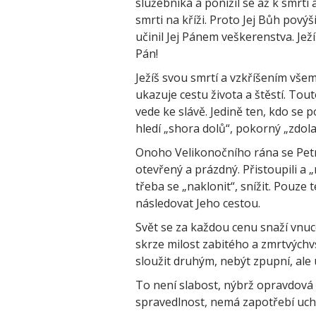
služebníka a ponížil se až k smrti 
smrti na kříži. Proto Jej Bůh povýši
učinil Jej Pánem veškerenstva. Ježí
Pán!
Ježíš svou smrtí a vzkříšením vše
ukazuje cestu života a štěstí. Tou
vede ke slávě. Jedině ten, kdo se p
hledí „shora dolů“, pokorný „zdol
Onoho Velikonočního rána se Petr 
otevřený a prázdný. Přistoupili a „
třeba se „naklonit“, snížit. Pouze 
následovat Jeho cestou.
Svět se za každou cenu snaží vnuco
skrze milost zabitého a zmrtvýchv
sloužit druhým, nebýt zpupní, ale 
To není slabost, nýbrž opravdová s
spravedlnost, nemá zapotřebí uchylo