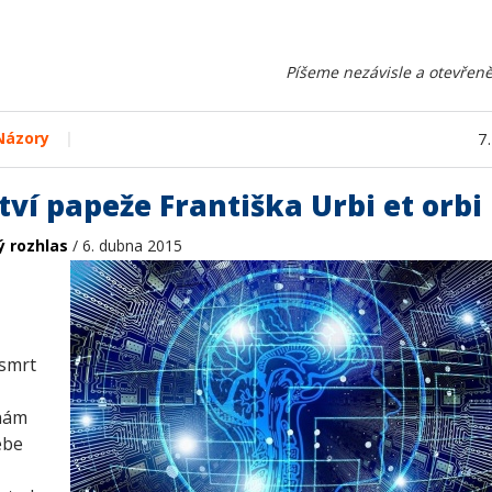
Píšeme nezávisle a otevřeně
|
Názory
7
tví papeže Františka Urbi et orbi
ý rozhlas
/ 6. dubna 2015
 smrt
 nám
ebe