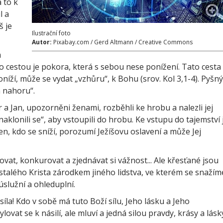
a to k
l a
š je
Ilustrační foto
Autor:
Pixabay.com / Gerd Altmann / Creative Commons
m
to cestou je pokora, která s sebou nese ponížení. Tato cesta
oníží, může se vydat „vzhůru“, k Bohu (srov. Kol 3,1-4). Pyšný
a nahoru“.
a Jan, upozorněni ženami, rozběhli ke hrobu a nalezli jej
naklonili se“, aby vstoupili do hrobu. Ke vstupu do tajemství 
ten, kdo se sníží, porozumí Ježíšovu oslavení a může Jej
vat, konkurovat a zjednávat si vážnost... Ale křesťané jsou
stalého Krista zárodkem jiného lidstva, ve kterém se snažím
úslužní a ohleduplní.
íla! Kdo v sobě má tuto Boží sílu, Jeho lásku a Jeho
vat se k násilí, ale mluví a jedná silou pravdy, krásy a lásk