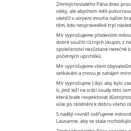
Zmrtvýchvstalého Pána dnes prosím
války, ale abychom měli pokornou 
ulehčil v utrpení mnoha našim bra
těm, kdo nespravedlivě trpí následk
Mír vyprošujeme především milovan
dobré soužití různých skupin, z ni
společenství nezůstane netečné k
početných uprchlíků.
Mír vyprošujeme všem obyvatelům S
setkávání a znovu je zahájen mírov
Mír vyprošujme Libyi, aby bylo za
ti, jimž leží na srdci osudy této ze
která bude respektovat důstojnost
vůle po zklidnění k dobru všeho o
S nadějí rovněž svěřujeme milosr
Lausanne, aby se stala rozhodují