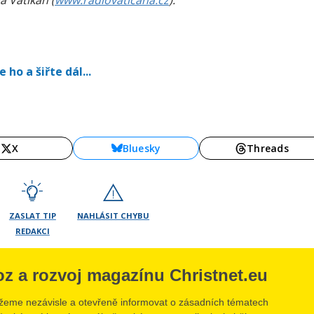
a Vatikán (
www.radiovaticana.cz
).
 ho a šiřte dál...
X
Bluesky
Threads
ZASLAT TIP
NAHLÁSIT CHYBU
REDAKCI