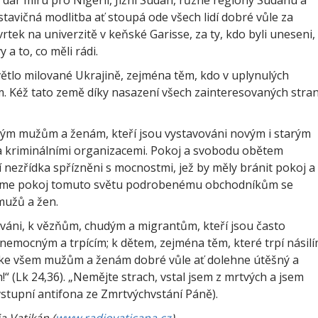
ar míru pro Nigérii, Jižní Súdán, různé regiony Súdánu a
avičná modlitba ať stoupá ode všech lidí dobré vůle za
tvrtek na univerzitě v keňské Garisse, za ty, kdo byli uneseni,
a to, co měli rádi.
ětlo milované Ukrajině, zejména těm, kdo v uplynulých
em. Kéž tato země díky nasazení všech zainteresovaných stra
ým mužům a ženám, kteří jsou vystavováni novým i starým
 a kriminálními organizacemi. Pokoj a svobodu obětem
 nezřídka spřízněni s mocnostmi, jež by měly bránit pokoj a
šujme pokoj tomuto světu podrobenému obchodníkům se
 mužů a žen.
zováni, k vězňům, chudým a migrantům, kteří jsou často
 nemocným a trpícím; k dětem, zejména těm, které trpí násilí
 ke všem mužům a ženám dobré vůle ať dolehne útěšný a
!“ (Lk 24,36). „Nemějte strach, vstal jsem z mrtvých a jsem
 vstupní antifona ze Zmrtvýchvstání Páně).