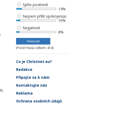
Spíše pozitivně
14%
Nejsem příliš spokojen(a)
10%
Negativně
8%
n
(Počet hlasů celkem: 414)
Co je Christnet.eu?
Redakce
Připojte se k nám
Kontaktujte nás
m;
Reklama
Ochrana osobních údajů