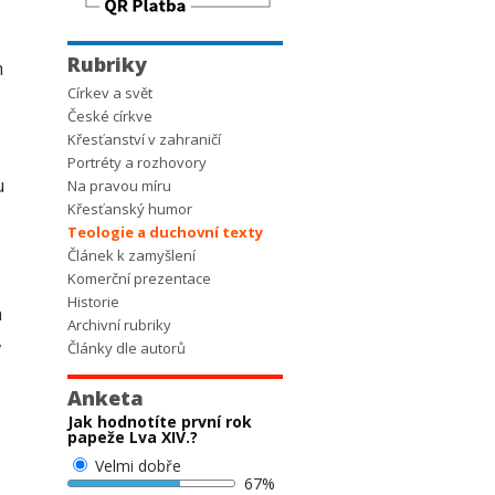
Rubriky
m
Církev a svět
České církve
Křesťanství v zahraničí
Portréty a rozhovory
u
Na pravou míru
Křesťanský humor
Teologie a duchovní texty
Článek k zamyšlení
Komerční prezentace
Historie
a
Archivní rubriky
,
Články dle autorů
Anketa
Jak hodnotíte první rok
papeže Lva XIV.?
Velmi dobře
67%