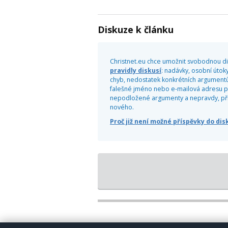
Diskuze k článku
Christnet.eu chce umožnit svobodnou dis
pravidly diskusí
: nadávky, osobní útoky
chyb, nedostatek konkrétních argumentů
falešné jméno nebo e-mailová adresu pr
nepodložené argumenty a nepravdy, příliš
nového.
Proč již není možné příspěvky do di