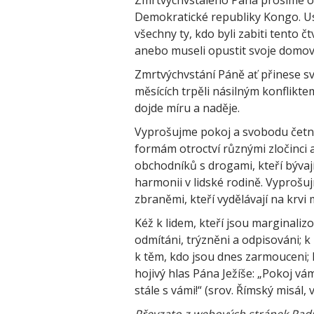
Zmrtvýchvstalého Pána prosíme o d
Demokratické republiky Kongo. Ust
všechny ty, kdo byli zabiti tento č
anebo museli opustit svoje domovy 
Zmrtvýchvstání Páně ať přinese sv
měsících trpěli násilným konflikt
dojde míru a naděje.
Vyprošujme pokoj a svobodu četn
formám otroctví různými zločinci
obchodníků s drogami, kteří bývají
harmonii v lidské rodině. Vypro
zbraněmi, kteří vydělávají na krvi
Kéž k lidem, kteří jsou marginali
odmítáni, trýzněni a odpisováni; k
k těm, kdo jsou dnes zarmouceni;
hojivý hlas Pána Ježíše: „Pokoj vám
stále s vámi!“ (srov. Římský misál,