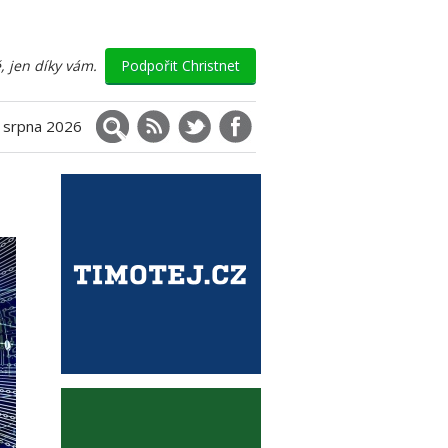
, jen díky vám.
Podpořit Christnet
Vyhledávání
RSS
X (Twitter)
Facebook
. srpna 2026