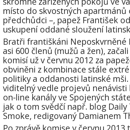
skromně zařízených pokojů ve v
místo do skvostných apartmánů 
předchůdci –, papež František od
uskupení oddané sloužení latins
Bratři františkáni Neposkvrněné
asi 600 členů (mužů a žen), začali
komisí už v červnu 2012 za papež
obviněni z kombinace stále extr
politiky a oddanosti latinské mši.
viditelný vedle projevů nenávisti k
on-line kanály ve Spojených státe
jak o tom svědčí např. blog Daily
Smoke, redigovaný Damianem 
Po zprávě komise v červnu 2013 