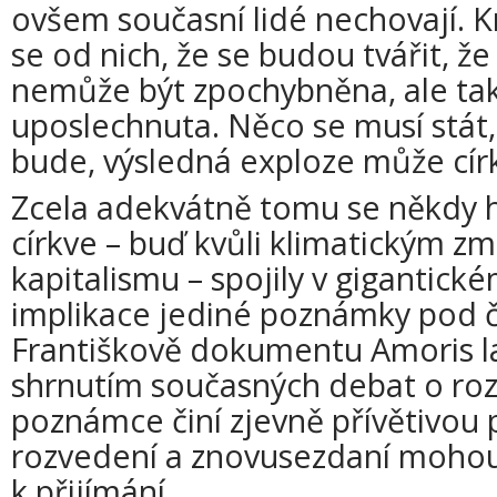
ovšem současní lidé nechovají. Kn
se od nich, že se budou tvářit, že 
nemůže být zpochybněna, ale ta
uposlechnuta. Něco se musí stát,
bude, výsledná exploze může círk
Zcela adekvátně tomu se někdy h
církve – buď kvůli klimatickým 
kapitalismu – spojily v gigantic
implikace jediné poznámky pod 
Františkově dokumentu Amoris lae
shrnutím současných debat o roz
poznámce činí zjevně přívětivou 
rozvedení a znovusezdaní mohou
k přijímání.