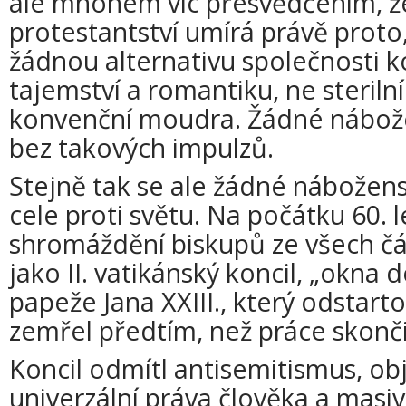
ale mnohem víc přesvědčením, že
protestantství umírá právě proto,
žádnou alternativu společnosti k
tajemství a romantiku, ne steriln
konvenční moudra. Žádné nábož
bez takových impulzů.
Stejně tak se ale žádné nábožen
cele proti světu. Na počátku 60. 
shromáždění biskupů ze všech čá
jako II. vatikánský koncil, „okna d
papeže Jana XXIII., který odstart
zemřel předtím, než práce skonči
Koncil odmítl antisemitismus, obj
univerzální práva člověka a masiv