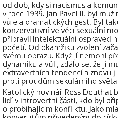
od dob, kdy si nacismus a komun
v roce 1939. Jan Pavel II. byl mu
vůle a dramatických gest. Byl ta
konzervativní ve věci sexuální mo
připravil intelektuální ospravedl
početí. Od okamžiku zvolení zača
svému obrazu. Když jí nemohl pře
dynamiku a vůli, zdálo se, že ji m
extravertních tendencí a znovu ji 
proti proudům sekulárního světa
Katolický novinář Ross Douthat b
lidí v introvertní části, kdo byl p
o probíhajícím konfliktu. Jako ml
konvertitům přivedeným do církv