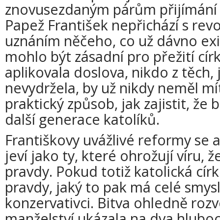
znovusezdaným párům přijímání
Papež František nepřichází s revo
uznáním něčeho, co už dávno exi
mohlo být zásadní pro přežití cír
aplikovala doslova, nikdo z těch, 
nevydržela, by už nikdy neměl mí
praktický způsob, jak zajistit, ž
další generace katolíků.
Františkovy uvážlivé reformy se
jeví jako ty, které ohrožují víru, 
pravdy. Pokud totiž katolická cír
pravdy, jaký to pak má celé smysl
konzervativci. Bitva ohledně roz
manželství ukázala na dva hluboc