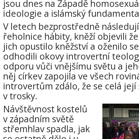
jsou dnes na Západě homosexuál
ideologie a islámský fundamenta
V letech bezprostředně následujíc
řeholnice hábity, kněží objevili ž
jich opustilo kněžství a oženilo s
odhodili okovy introvertní teolog
odporu vůči vnějšímu světu a je
něj církev zapojila ve všech rovin
introvertům zdálo, že se celá její
v trosky.
Návštěvnost kostelů
v západním světě
střemhlav spadla, jak
se ostatně dělo i u