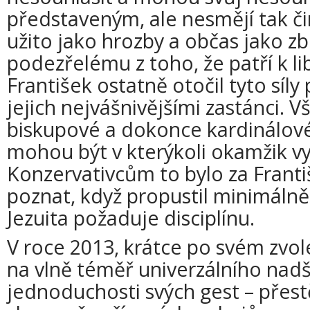
představeným, ale nesmějí tak čin
užito jako hrozby a občas jako z
podezřelému z toho, že patří k lib
František ostatně otočil tyto síly 
jejich nejvášnivějšími zastánci. Vš
biskupové a dokonce kardinálové
mohou být v kterýkoli okamžik v
Konzervativcům to bylo za Frant
poznat, když propustil minimálně 
Jezuita požaduje disciplínu.
V roce 2013, krátce po svém zvole
na vlně téměř univerzálního nadše
jednoduchosti svých gest – přest