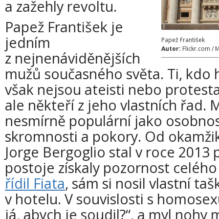
a zažehly revoltu.
Papež František je
jedním
Papež František
Autor:
Flickr.com / 
z nejnenáviděnějších
mužů současného světa. Ti, kdo h
však nejsou ateisti nebo protest
ale někteří z jeho vlastních řad. 
nesmírně populární jako osobnos
skromnosti a pokory. Od okamžik
Jorge Bergoglio stal v roce 2013 
postoje získaly pozornost celého
řídil Fiata
, sám si nosil vlastní taš
v hotelu. V souvislosti s homosex
já, abych je soudil?“, a myl noh