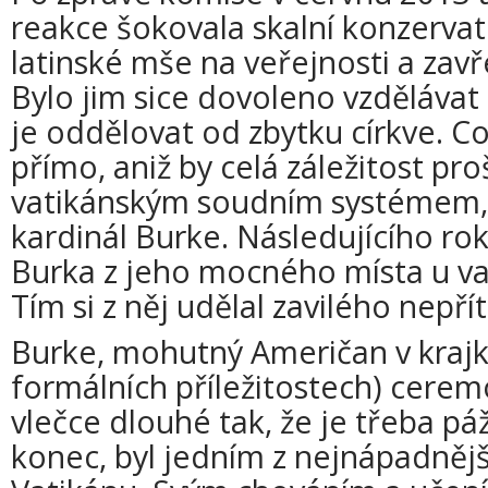
reakce šokovala skalní konzervati
latinské mše na veřejnosti a zavře
Bylo jim sice dovoleno vzdělávat 
je oddělovat od zbytku církve. Co 
přímo, aniž by celá záležitost pro
vatikánským soudním systémem, k
kardinál Burke. Následujícího rok
Burka z jeho mocného místa u v
Tím si z něj udělal zavilého nepřít
Burke, mohutný Američan v krajko
formálních příležitostech) cerem
vlečce dlouhé tak, že je třeba páž
konec, byl jedním z nejnápadněj