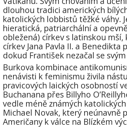
Vatikánu. Svým chováním a učen
dlouhou tradici amerických bílýc
katolických lobbistů těžké váhy. 
hieratická, patriarchální a opevn
obležená) církev s latinskou mší, 
církev Jana Pavla II. a Benedikta
dokud František nezačal se svým
Burkova kombinace antikomunism
nenávisti k feminismu živila nás
pravicových laických osobností v
Buchanana přes Billyho O’Reilly
vedle méně známých katolických i
Michael Novak, který neúnavně 
Američany k válce na Blízkém vý