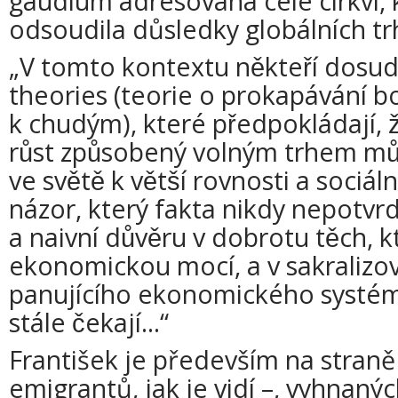
gaudium adresovaná celé církvi, k
odsoudila důsledky globálních tr
„V tomto kontextu někteří dosud 
theories (teorie o prokapávání b
k chudým), které předpokládají,
růst způsobený volným trhem můz
ve světě k větší rovnosti a sociá
názor, který fakta nikdy nepotvrd
a naivní důvěru v dobrotu těch, kte
ekonomickou mocí, a v sakraliz
panujícího ekonomického systému
stále čekají...“
František je především na straně
emigrantů, jak je vidí –, vyhnaný