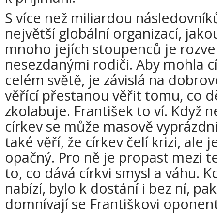
S více než miliardou následovníků
největší globální organizací, jakou
mnoho jejích stoupenců je rozve
nesezdanými rodiči. Aby mohla c
celém světě, je závislá na dobrov
věřící přestanou věřit tomu, co děl
zkolabuje. František to ví. Když ne
církev se může masově vyprázdnit
také věří, že církev čelí krizi, ale 
opačný. Pro ně je propast mezi te
to, co dává církvi smysl a váhu. K
nabízí, bylo k dostání i bez ní, pak
domnívají se Františkovi oponent