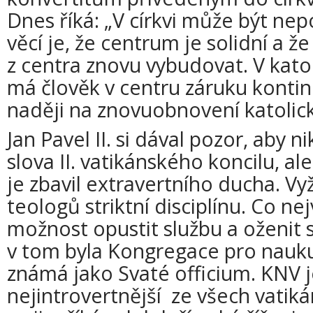
Dnes říká: „V církvi může být nep
věcí je, že centrum je solidní a ž
z centra znovu vybudovat. V katol
má člověk v centru záruku kontin
naději na znovuobnovení katolic
Jan Pavel II. si dával pozor, aby 
slova II. vatikánského koncilu, al
je zbavil extravertního ducha. Vy
teologů striktní disciplínu. Co nej
možnost opustit službu a oženit
v tom byla Kongregace pro nauku 
známá jako Svaté officium. KNV j
nejintrovertnější ze všech vatikán