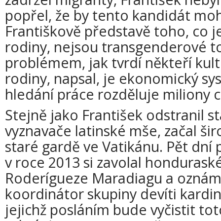
popřel, že by tento kandidát moh
Františkově představě toho, co 
rodiny, nejsou transgenderové to
problémem, jak tvrdí někteří kultu
rodiny, napsal, je ekonomický sys
hledání práce rozděluje miliony 
Stejně jako František odstranil s
vyznavače latinské mše, začal šir
staré gardě ve Vatikánu. Pět dní
v roce 2013 si zavolal hondurask
Roderígueze Maradiagu a oznámi
koordinátor skupiny devíti kardin
jejichž posláním bude vyčistit tot