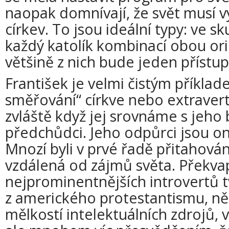
naopak domnívají, že svět musí 
církev. To jsou ideální typy: ve 
každý katolík kombinací obou ori
většině z nich bude jeden přístu
František je velmi čistým příklad
směřování“ církve nebo extravert
zvláště když jej srovnáme s jeho
předchůdci. Jeho odpůrci jsou on
Mnozí byli v prvé řadě přitahováni 
vzdálená od zájmů světa. Překva
nejprominentnějších introvertů tv
z amerického protestantismu, ně
mělkostí intelektuálních zdrojů, v