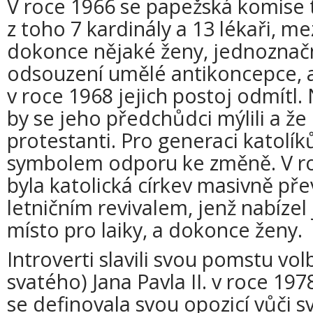
V roce 1966 se papežská komise 
z toho 7 kardinály a 13 lékaři, mezi
dokonce nějaké ženy, jednoznačně
odsouzení umělé antikoncepce, a
v roce 1968 jejich postoj odmítl.
by se jeho předchůdci mýlili a že
protestanti. Pro generaci katolík
symbolem odporu ke změně. V r
byla katolická církev masivně p
letničním revivalem, jenž nabízel
místo pro laiky, a dokonce ženy.
Introverti slavili svou pomstu vo
svatého) Jana Pavla II. v roce 197
se definovala svou opozicí vůči sv