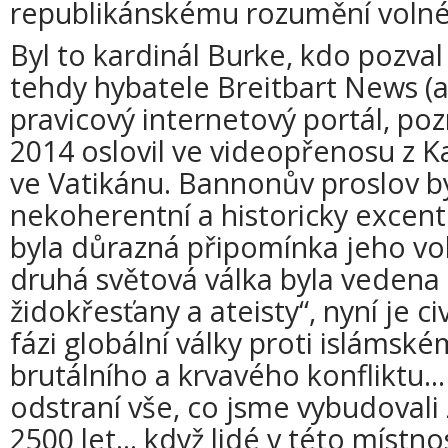
republikánskému rozumění volné
Byl to kardinál Burke, kdo pozva
tehdy hybatele Breitbart News (
pravicový internetový portál, pozn
2014 oslovil ve videopřenosu z K
ve Vatikánu. Bannonův proslov by
nekoherentní a historicky excentr
byla důrazná připomínka jeho vol
druhá světová válka byla vedena
židokřesťany a ateisty“, nyní je ci
fázi globální války proti islámské
brutálního a krvavého konfliktu..
odstraní vše, co jsme vybudovali 
2500 let... když lidé v této místnos