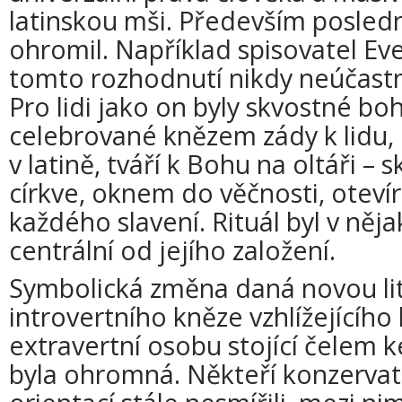
latinskou mši. Především poslední
ohromil. Například spisovatel Ev
tomto rozhodnutí nikdy neúčastni
Pro lidi jako on byly skvostné bo
celebrované knězem zády k lidu,
v latině, tváří k Bohu na oltáři 
církve, oknem do věčnosti, ote
každého slavení. Rituál byl v něj
centrální od jejího založení.
Symbolická změna daná novou lit
introvertního kněze vzhlížejícího 
extravertní osobu stojící čelem 
byla ohromná. Někteří konzervati