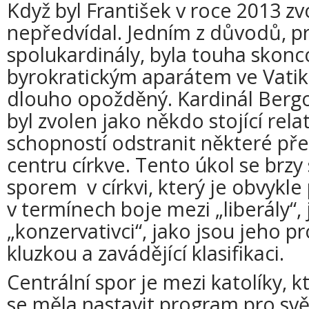
Když byl František v roce 2013 zv
nepředvídal. Jedním z důvodů, pr
spolukardinály, byla touha skonc
byrokratickým aparátem ve Vatik
dlouho opožděný. Kardinál Bergo
byl zvolen jako někdo stojící rel
schopností odstranit některé p
centru církve. Tento úkol se brzy 
sporem v církvi, který je obvykl
v termínech boje mezi „liberály“, 
„konzervativci“, jako jsou jeho pro
kluzkou a zavádějící klasifikaci.
Centrální spor je mezi katolíky, kt
se měla nastavit program pro svět