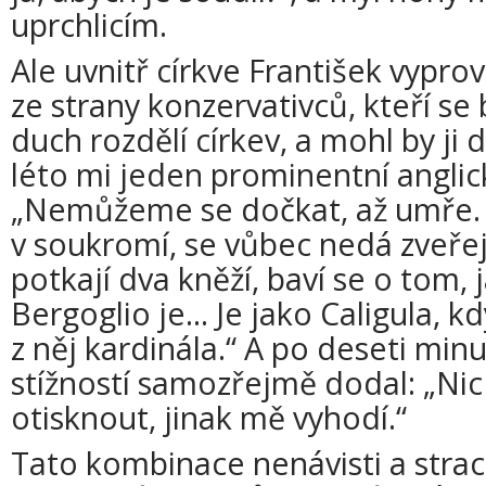
uprchlicím.
Ale uvnitř církve František vypro
ze strany konzervativců, kteří se 
duch rozdělí církev, a mohl by ji 
léto mi jeden prominentní anglick
„Nemůžeme se dočkat, až umře. 
v soukromí, se vůbec nedá zveřejn
potkají dva kněží, baví se o tom, 
Bergoglio je... Je jako Caligula, 
z něj kardinála.“ A po deseti mi
stížností samozřejmě dodal: „Nic
otisknout, jinak mě vyhodí.“
Tato kombinace nenávisti a strac