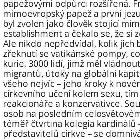
papežovými odpůrci rozšířená. Fr
mimoevropský papež a první jezu
byl zvolen jako člověk stojící mi
establishment a čekalo se, že si 
Ale nikdo nepředvídal, kolik jich 
zřeknutí se vatikánské pompy, co
kurie, 3000 lidí, jimž měl vládno
migrantů, útoky na globální kapit
všeho nejvíc – jeho kroky k no
církevního učení kolem sexu, tím
reakcionáře a konzervativce. Sou
osob na posledním celosvětovém
téměř čtvrtina kolegia kardinálů 
představitelů církve – se domnívá