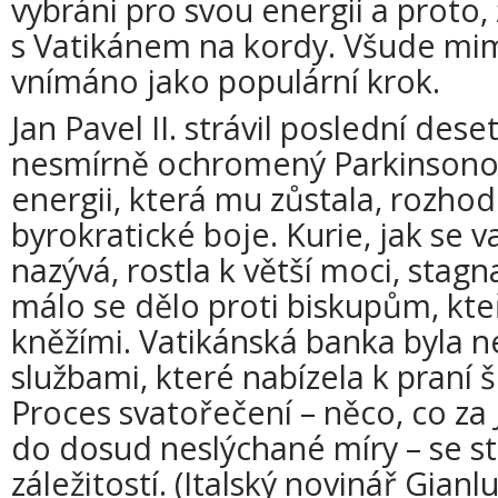
vybráni pro svou energii a proto, 
s Vatikánem na kordy. Všude mi
vnímáno jako populární krok.
Jan Pavel II. strávil poslední dese
nesmírně ochromený Parkinsono
energii, která mu zůstala, rozho
byrokratické boje. Kurie, jak se 
nazývá, rostla k větší moci, stagn
málo se dělo proti biskupům, kteří
kněžími. Vatikánská banka byla 
službami, které nabízela k praní 
Proces svatořečení – něco, co za J
do dosud neslýchané míry – se s
záležitostí. (Italský novinář Gian