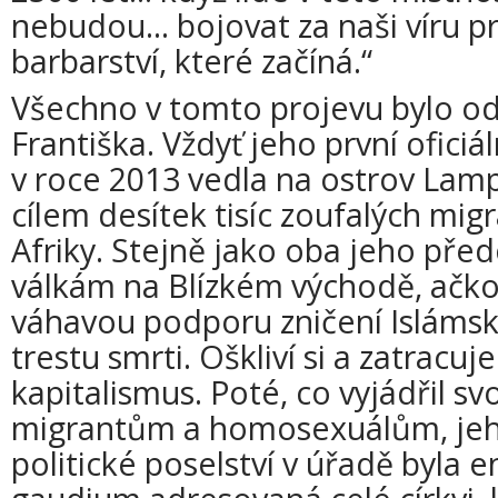
nebudou... bojovat za naši víru
barbarství, které začíná.“
Všechno v tomto projevu bylo 
Františka. Vždyť jeho první ofici
v roce 2013 vedla na ostrov Lamp
cílem desítek tisíc zoufalých mig
Afriky. Stejně jako oba jeho předc
válkám na Blízkém východě, ačkoli
váhavou podporu zničení Islámské
trestu smrti. Oškliví si a zatracuj
kapitalismus. Poté, co vyjádřil s
migrantům a homosexuálům, jeho
politické poselství v úřadě byla e