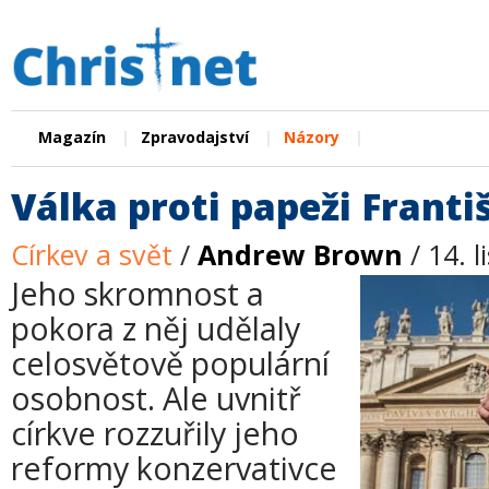
|
|
|
Magazín
Zpravodajství
Názory
Válka proti papeži Franti
Církev a svět
/
Andrew Brown
/ 14. 
Jeho skromnost a
pokora z něj udělaly
celosvětově populární
osobnost. Ale uvnitř
církve rozzuřily jeho
reformy konzervativce