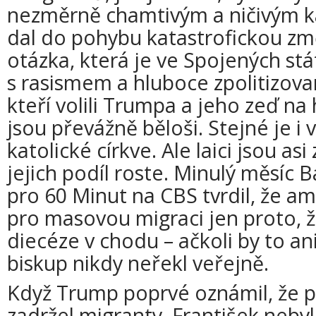
nezměrně chamtivým a ničivým k
dal do pohybu katastrofickou zm
otázka, která je ve Spojených st
s rasismem a hluboce zpolitizova
kteří volili Trumpa a jeho zeď na
jsou převážně běloši. Stejné je i
katolické církve. Ale laici jsou asi
jejich podíl roste. Minulý měsíc
pro 60 Minut na CBS tvrdil, že am
pro masovou migraci jen proto, ž
diecéze v chodu – ačkoli by to an
biskup nikdy neřekl veřejně.
Když Trump poprvé oznámil, že p
zadržel migranty, František neby