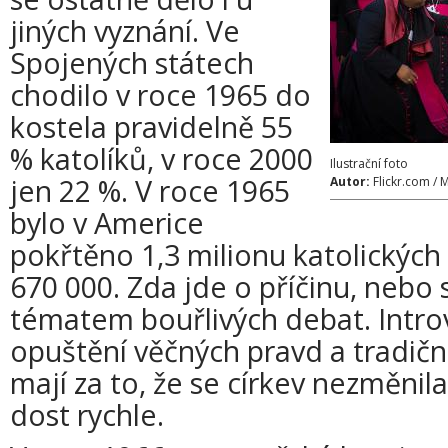
jiných vyznání. Ve
Spojených státech
chodilo v roce 1965 do
kostela pravidelně 55
% katolíků, v roce 2000
Ilustrační foto
jen 22 %. V roce 1965
Autor:
Flickr.com /
bylo v Americe
pokřtěno 1,3 milionu katolických 
670 000. Zda jde o příčinu, nebo 
tématem bouřlivých debat. Introve
opuštění věčných pravd a tradiční
mají za to, že se církev nezměni
dost rychle.