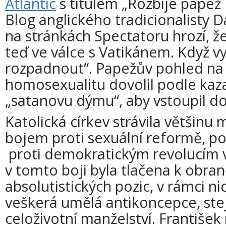
Atlantic
s titulem „Rozbije papež 
Blog anglického tradicionalist
na stránkách Spectatoru hrozí, že
teď ve válce s Vatikánem. Když v
rozpadnout“. Papežův pohled na
homosexualitu dovolil podle kaz
„satanovu dýmu“, aby vstoupil do
Katolická církev strávila většinu 
bojem proti sexuální reformě, p
proti demokratickým revolucím v 
v tomto boji byla tlačena k obra
absolutistických pozic, v rámci n
veškerá umělá antikoncepce, ste
celoživotní manželství. František 