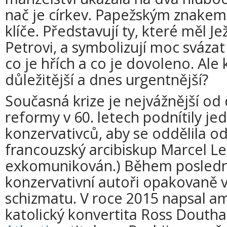
nač je církev. Papežským znakem
klíče. Představují ty, které měl J
Petrovi, a symbolizují moc svázat 
co je hřích a co je dovoleno. Ale
důležitější a dnes urgentnější?
Současná krize je nejvážnější od 
reformy v 60. letech podnítily je
konzervativců, aby se oddělila od 
francouzský arcibiskup Marcel Le
exkomunikován.) Během poslední
konzervativní autoři opakovaně vy
schizmatu. V roce 2015 napsal am
katolický konvertita Ross Doutha