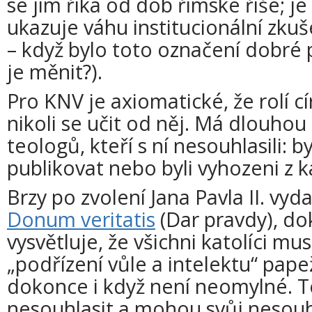
se jim říká od dob římské říše; je 
ukazuje váhu institucionální zku
– když bylo toto označení dobré 
je měnit?).
Pro KNV je axiomatické, že rolí cír
nikoli se učit od něj. Má dlouhou h
teologů, kteří s ní nesouhlasili: 
publikovat nebo byli vyhozeni z ka
Brzy po zvolení Jana Pavla II. vyd
Donum veritatis
(Dar pravdy), do
vysvětluje, že všichni katolíci mu
„podřízení vůle a intelektu“ pap
dokonce i když není neomylné. 
nesouhlasit a mohou svůj nesouh