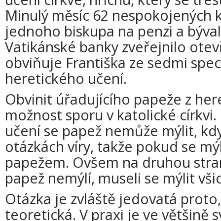
Minulý měsíc 62 nespokojených k
jednoho biskupa na penzi a býva
Vatikánské banky zveřejnilo otev
obviňuje Františka ze sedmi spec
heretického učení.
Obvinit úřadujícího papeže z her
možnost sporu v katolické církvi.
učení se papež nemůže mýlit, kdy
otázkách víry, takže pokud se mý
papežem. Ovšem na druhou stran
papež nemýlí, museli se mýlit vši
Otázka je zvláště jedovatá proto,
teoretická. V praxi je ve většině