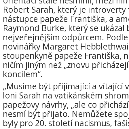
orientací stále nesmířili, mezi nim
Robert Sarah, který je introvert
nástupce papeže Františka, a ame
Raymond Burke, který se ukázal 
nejveřejnějším odpůrcem. Podle 
novinářky Margaret Hebblethwai
stoupenkyně papeže Františka, n
ničím jiným než „znovu přicházejí
koncilem“.
„Musíme být přijímající a vítající v
loni Sarah na vatikánském shrom
papežovy návrhy, „ale co přicház
nesmí být přijato. Nemůžete spoji
byly pro 20. století nacismus, f