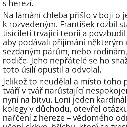
s herezí.
Na lámání chleba přišlo v boji o 
k rozvedeným. František rozbil st
tisíciletí trvající teorii a povzbud
aby podávali přijímání některým
sezdaným párům, nebo rodinám, v
rodiče. Jeho nepřátelé se ho sna
toto úsilí opustil a odvolal.
Jelikož to neudělal a místo toho 
tváří v tvář narůstající nespokoje
nyní na bitvu. Loni jeden kardinál
kolegy v důchodu, otevřel otázk
nařčení z hereze – vědomého odm
učení církve, hříchu, který se tr