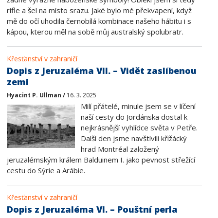
rifle a šel na místo srazu. Jaké bylo mé překvapení, když
mě do očí uhodila černobílá kombinace našeho hábitu i s
kápou, kterou měl na sobě můj australský spolubratr.
Křesťanství v zahraničí
Dopis z Jeruzaléma VII. – Vidět zaslíbenou
zemi
Hyacint P. Ullman /
16. 3. 2025
Milí přátelé, minule jsem se v líčení
naší cesty do Jordánska dostal k
nejkrásnější vyhlídce světa v Petře.
Další den jsme navštívili křižácký
hrad Montréal založený
jeruzalémským králem Balduinem I. jako pevnost střežící
cestu do Sýrie a Arábie.
Křesťanství v zahraničí
Dopis z Jeruzaléma VI. – Pouštní perla