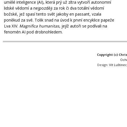
umělé inteligence (AI), která prý už zítra vytvoří autonomní
lidské vědomí a nejpozději za rok či dva totální vědomí
božské, jež spasí tento svět jakoby en passant, vzala
poněkud za své. Tolik snad na úvod k první encyklice papeže
Lva XIV.
Magnifica humanitas
, jejíž autoři se podívali na
fenomén AI pod drobnohledem.
Copyright (c) Chri
Och
Design:
Vít Luštinec