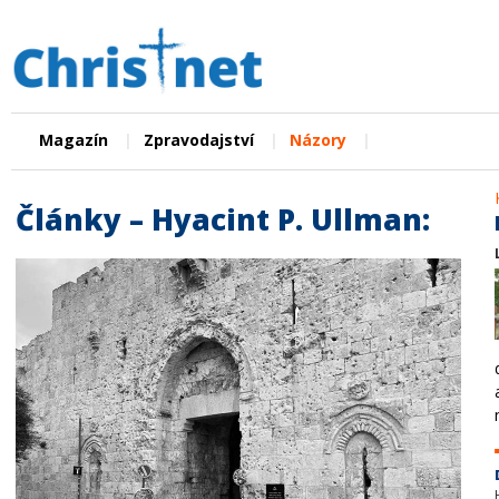
|
|
|
Magazín
Zpravodajství
Názory
Články – Hyacint P. Ullman: