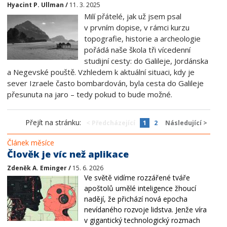
Hyacint P. Ullman /
11. 3. 2025
Milí přátelé, jak už jsem psal
v prvním dopise, v rámci kurzu
topografie, historie a archeologie
pořádá naše škola tři vícedenní
studijní cesty: do Galileje, Jordánska
a Negevské pouště. Vzhledem k aktuální situaci, kdy je
sever Izraele často bombardován, byla cesta do Galileje
přesunuta na jaro – tedy pokud to bude možné.
Přejít na stránku:
< Předcházející
1
2
Následující >
Článek měsíce
Člověk je víc než aplikace
Zdeněk A. Eminger /
15. 6. 2026
Ve světě vidíme rozzářené tváře
apoštolů umělé inteligence žhoucí
nadějí, že přichází nová epocha
nevídaného rozvoje lidstva. Jenže víra
v gigantický technologický rozmach