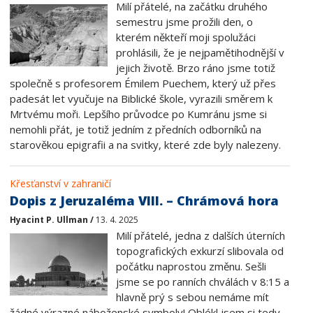
Milí přátelé, na začátku druhého
semestru jsme prožili den, o
kterém někteří moji spolužáci
prohlásili, že je nejpamětihodnější v
jejich životě. Brzo ráno jsme totiž
společně s profesorem Émilem Puechem, který už přes
padesát let vyučuje na Biblické škole, vyrazili směrem k
Mrtvému moři. Lepšího průvodce po Kumránu jsme si
nemohli přát, je totiž jedním z předních odborníků na
starověkou epigrafii a na svitky, které zde byly nalezeny.
Křesťanství v zahraničí
Dopis z Jeruzaléma VIII. – Chrámová hora
Hyacint P. Ullman /
13. 4. 2025
Milí přátelé, jedna z dalších úterních
topografických exkurzí slibovala od
počátku naprostou změnu. Sešli
jsme se po ranních chválách v 8:15 a
hlavně prý s sebou nemáme mít
žádné výrazné náboženské symboly! Oblékl jsem si tedy