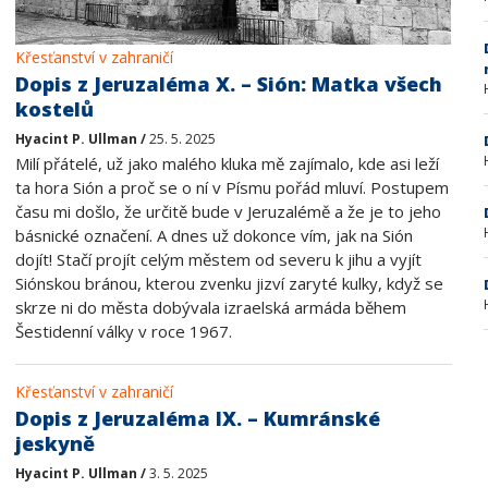
Křesťanství v zahraničí
Dopis z Jeruzaléma X. – Sión: Matka všech
kostelů
Hyacint P. Ullman /
25. 5. 2025
Milí přátelé, už jako malého kluka mě zajímalo, kde asi leží
ta hora Sión a proč se o ní v Písmu pořád mluví. Postupem
času mi došlo, že určitě bude v Jeruzalémě a že je to jeho
básnické označení. A dnes už dokonce vím, jak na Sión
dojít! Stačí projít celým městem od severu k jihu a vyjít
Siónskou bránou, kterou zvenku jizví zaryté kulky, když se
skrze ni do města dobývala izraelská armáda během
Šestidenní války v roce 1967.
Křesťanství v zahraničí
Dopis z Jeruzaléma IX. – Kumránské
jeskyně
Hyacint P. Ullman /
3. 5. 2025