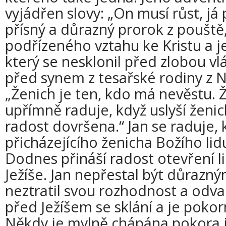
vyjádřen slovy: „On musí růst, já
přísný a důrazný prorok z pouště
podřízeného vztahu ke Kristu a j
který se nesklonil před zlobou vlá
před synem z tesařské rodiny z Na
„Ženich je ten, kdo má nevěstu. Že
upřímně raduje, když uslyší ženic
radost dovršena.“ Jan se raduje, k
přicházejícího ženicha Božího lid
Dodnes přináší radost otevření l
Ježíše. Jan nepřestal být důrazn
neztratil svou rozhodnost a odva
před Ježíšem se sklání a je pok
Někdy je mylně chápána pokora 