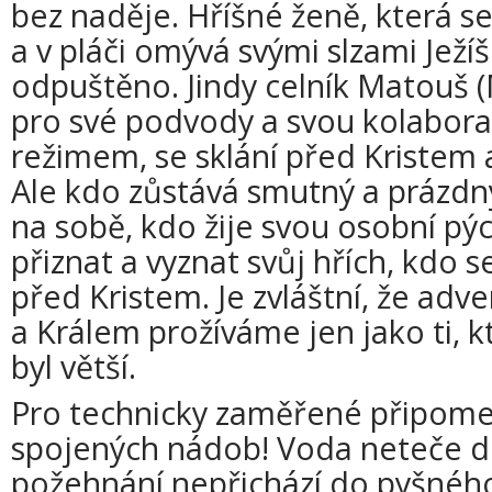
bez naděje. Hříšné ženě, která se
a v pláči omývá svými slzami Ježí
odpuštěno. Jindy celník Matouš (Mt
pro své podvody a svou kolabora
režimem, se sklání před Kristem 
Ale kdo zůstává smutný a prázdný
na sobě, kdo žije svou osobní p
přiznat a vyznat svůj hřích, kdo 
před Kristem. Je zvláštní, že adv
a Králem prožíváme jen jako ti, k
byl větší.
Pro technicky zaměřené připom
spojených nádob! Voda neteče d
požehnání nepřichází do pyšného