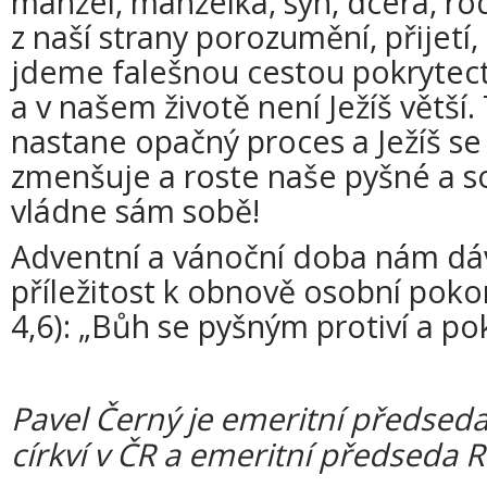
manžel, manželka, syn, dcera, r
z naší strany porozumění, přijetí,
jdeme falešnou cestou pokrytectví
a v našem životě není Ježíš větší.
nastane opačný proces a Ježíš se
zmenšuje a roste naše pyšné a s
vládne sám sobě!
Adventní a vánoční doba nám dá
příležitost k obnově osobní pokor
4,6): „Bůh se pyšným protiví a p
Pavel Černý je emeritní předsed
církví v ČR a emeritní předseda R