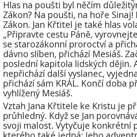
Hlas na poušti byl něčím důležit
Zákon? Na poušti, na hoře Sinaj!
Zákon. Jan Křtitel je také hlas vol
„Připravte cestu Páně, vyrovnejt
se starozákonní proroctví a přichá
dávno slíben, přichází Mesiáš. Za
poslední kapitola lidských dějin. A
nepřichází další vyslanec, vyjedna
přichází sám KRÁL. Končí doba p
vyhlížený Mesiáš.
Vztah Jana Křtitele ke Kristu je p
průhledný. Když se Jan porovnává
svoji malost. Vytyčuje konkrétní
kterého také jedná: Jeho advent