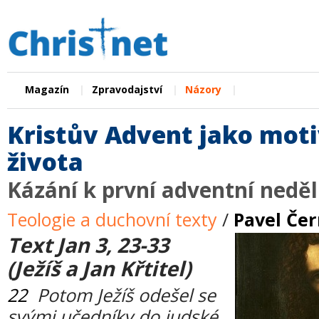
|
|
|
Magazín
Zpravodajství
Názory
Kristův Advent jako mot
života
Kázání k první adventní neděl
Teologie a duchovní texty
/
Pavel Če
Text Jan 3, 23-33
(Ježíš a Jan Křtitel)
22
Potom Ježíš odešel se
svými učedníky do judské