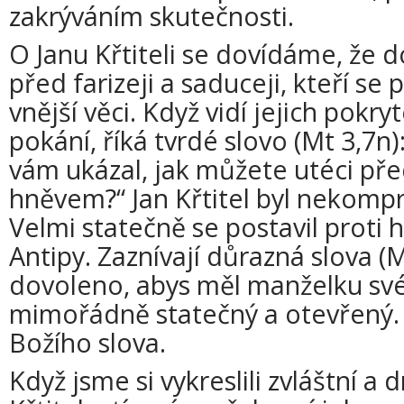
zakrýváním skutečnosti.
O Janu Křtiteli se dovídáme, že 
před farizeji a saduceji, kteří se 
vnější věci. Když vidí jejich pokry
pokání, říká tvrdé slovo (Mt 3,7n
vám ukázal, jak můžete utéci př
hněvem?“ Jan Křtitel byl nekomp
Velmi statečně se postavil proti 
Antipy. Zaznívají důrazná slova (
dovoleno, abys měl manželku své
mimořádně statečný a otevřený. 
Božího slova.
Když jsme si vykreslili zvláštní a