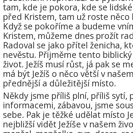
tam, kde je pokora, kde se lidské
před Kristem, tam už roste něco
Když se pokoříme a budeme vním
Kristem, můžeme dnes prožít rado
Radoval se jako přítel ženicha, kt
nevěstu. Přijměme tento biblický
život. Ježíš musí růst, já pak se
má být Ježíš o něco větší v našem
přednější a důležitější místo.
Někdy jsme příliš plní, příliš sytí, 
informacemi, zábavou, jsme sous
sebe. Pak je těžké udělat místo Je
nejbližší vidět Ježíše v našem živ