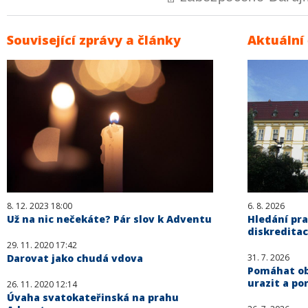
Související zprávy a články
Aktuální
8. 12. 2023 18:00
6. 8. 2026
Už na nic nečekáte? Pár slov k Adventu
Hledání pra
diskreditac
29. 11. 2020 17:42
Darovat jako chudá vdova
31. 7. 2026
Pomáhat obě
urazit a po
26. 11. 2020 12:14
Úvaha svatokateřinská na prahu