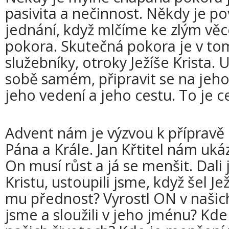
pasivita a nečinnost. Někdy je 
jednání, když mlčíme ke zlým věc
pokora. Skutečná pokora je v to
služebníky, otroky Ježíše Krista. U
sobě samém, připravit se na jeh
jeho vedení a jeho cestu. To je ce
Advent nám je výzvou k přípravě 
Pána a Krále. Jan Křtitel nám uk
On musí růst a já se menšit. Dali
Kristu, ustoupili jsme, když šel J
mu přednost? Vyrostl ON v našich
jsme a sloužili v jeho jménu? Kde 