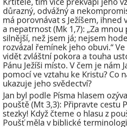
Křtitele, tím více překvapí jeho v
důrazný, odvážný a nekompromisn
má porovnávat s Ježíšem, ihned v
a nepatrnost (Mk 1,7): „Za mnou 
silnější, než jsem já; nejsem hode
rozvázal řemínek jeho obuvi.“ Ve 
vidět zvláštní pokora a touha ust
Pánu Ježíši místo. V čem je nám 
pomocí ve vztahu ke Kristu? Co 
ukazuje jeho svědectví?
Jan byl podle Písma hlasem ozýva
pouště (Mt 3,3): Připravte cestu
stezky! Když čteme o hlasu z pou
Poušť měla v biblické terminologi