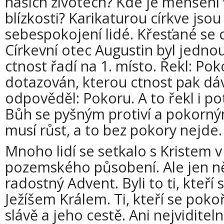
našich životech? Kde je menšení v
blízkosti? Karikaturou církve jsou
sebespokojení lidé. Křesťané se c
Církevní otec Augustin byl jedno
ctnost řadí na 1. místo. Řekl: Pok
dotazován, kterou ctnost pak dáv
odpověděl: Pokoru. A to řekl i potř
Bůh se pyšným protiví a pokorným
musí růst, a to bez pokory nejde.
Mnoho lidí se setkalo s Kristem 
pozemského působení. Ale jen něk
radostný Advent. Byli to ti, kteří 
Ježíšem Králem. Ti, kteří se pokoři
slávě a jeho cestě. Ani nejviditeln