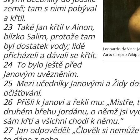
země; tam s nimi pobýval
a křtil.
23
Také Jan křtil v Ainon,
blízko Salim, protože tam
byl dostatek vody; lidé
Leonardo da Vinci: Jan
přicházeli a dávali se křtít.
Autor:
repro Wikip
24
To bylo ještě před
Janovým uvězněním.
25
Mezi učedníky Janovými a Židy doš
očišťování.
26
Přišli k Janovi a řekli mu: „Mistře, 
druhém břehu Jordánu, o němž jsi vyd
sám křtí a všichni chodí k němu.“
27
Jan odpověděl: „Člověk si nemůže ni
to dáno z nebe.