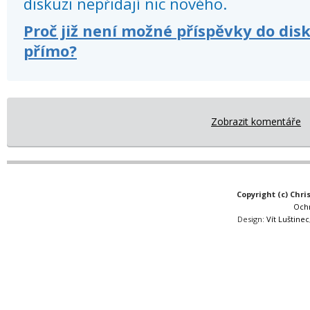
diskuzi nepřidají nic nového.
Proč již není možné příspěvky do dis
přímo?
Zobrazit komentáře
Copyright (c) Chri
Och
Design:
Vít Luštinec