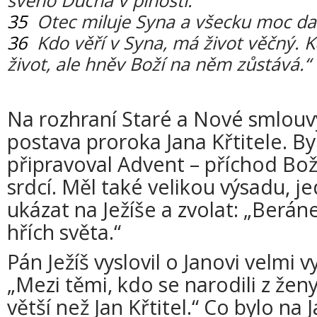
svého Ducha v plnosti.
35
Otec miluje Syna a všecku moc dal
36
Kdo věří v Syna, má život věčný. 
život, ale hněv Boží na něm zůstává.“
Na rozhraní Staré a Nové smlouv
postava proroka Jana Křtitele. B
připravoval Advent – příchod Bož
srdcí. Měl také velikou výsadu, 
ukázat na Ježíše a zvolat: „Berán
hřích světa.“
Pán Ježíš vyslovil o Janovi velmi
„Mezi těmi, kdo se narodili z žen
větší než Jan Křtitel.“ Co bylo na 