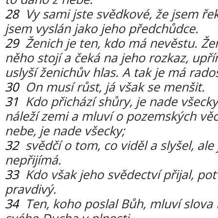
28
Vy sami jste svědkové, že jsem řek
jsem vyslán jako jeho předchůdce.
29
Ženich je ten, kdo má nevěstu. Ženi
něho stojí a čeká na jeho rozkaz, upř
uslyší ženichův hlas. A tak je má rado
30
On musí růst, já však se menšit.
31
Kdo přichází shůry, je nade všeck
náleží zemi a mluví o pozemských věc
nebe, je nade všecky;
32
svědčí o tom, co viděl a slyšel, ale
nepřijímá.
33
Kdo však jeho svědectví přijal, potv
pravdivý.
34
Ten, koho poslal Bůh, mluví slova 