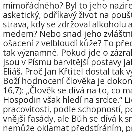
mimořádného? Byl to jeho nazirej
asketický, odříkavý život na poušt
strava, kdy se zdržoval alkoholu a
medem? Nebo snad jeho zvláštní
ošacení z velbloudí kůže? To př
tak významné. Pokud jde o zázra
jsou v Písmu barvitější postavy j
Eliáš. Proč Jan Křtitel dostal tak
Boží hodnocení člověka je dokon
16,7): „Člověk se dívá na to, co 
Hospodin však hledí na srdce.“ L
pracovitosti, podle schopností, p
vnější fasády, ale Bůh se dívá k s
nemůže oklamat předstíráním, p