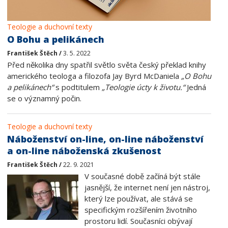
Teologie a duchovní texty
O Bohu a pelikánech
František Štěch /
3. 5. 2022
Před několika dny spatřil světlo světa český překlad knihy
amerického teologa a filozofa Jay Byrd McDaniela
„O Bohu
a pelikánech“
s podtitulem
„Teologie úcty k životu.“
Jedná
se o významný počin.
Teologie a duchovní texty
Náboženství on-line, on-line náboženství
a on-line náboženská zkušenost
František Štěch /
22. 9. 2021
V současné době začíná být stále
jasnější, že internet není jen nástroj,
který lze používat, ale stává se
specifickým rozšířením životního
prostoru lidí. Současníci obývají