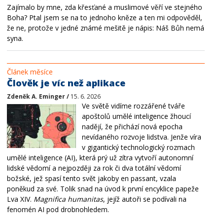
Zajímalo by mne, zda křesťané a muslimové věří ve stejného
Boha? Ptal jsem se na to jednoho kněze a ten mi odpověděl,
že ne, protože v jedné známé mešitě je nápis: Náš Bůh nemá
syna.
Článek měsíce
Člověk je víc než aplikace
Zdeněk A. Eminger /
15. 6. 2026
Ve světě vidíme rozzářené tváře
apoštolů umělé inteligence žhoucí
nadějí, že přichází nová epocha
nevídaného rozvoje lidstva. Jenže víra
v gigantický technologický rozmach
umělé inteligence (AI), která prý už zítra vytvoří autonomní
lidské vědomí a nejpozději za rok či dva totální vědomí
božské, jež spasí tento svět jakoby en passant, vzala
poněkud za své. Tolik snad na úvod k první encyklice papeže
Lva XIV.
Magnifica humanitas
, jejíž autoři se podívali na
fenomén AI pod drobnohledem.