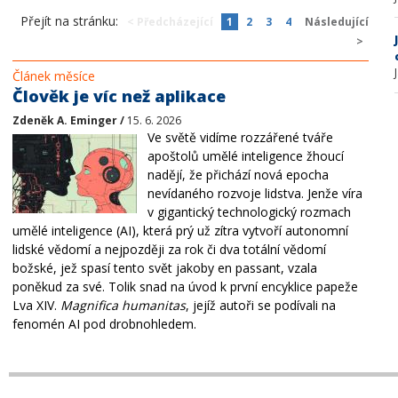
Přejít na stránku:
< Předcházející
1
2
3
4
Následující
>
Článek měsíce
Člověk je víc než aplikace
Zdeněk A. Eminger /
15. 6. 2026
Ve světě vidíme rozzářené tváře
apoštolů umělé inteligence žhoucí
nadějí, že přichází nová epocha
nevídaného rozvoje lidstva. Jenže víra
v gigantický technologický rozmach
umělé inteligence (AI), která prý už zítra vytvoří autonomní
lidské vědomí a nejpozději za rok či dva totální vědomí
božské, jež spasí tento svět jakoby en passant, vzala
poněkud za své. Tolik snad na úvod k první encyklice papeže
Lva XIV.
Magnifica humanitas
, jejíž autoři se podívali na
fenomén AI pod drobnohledem.