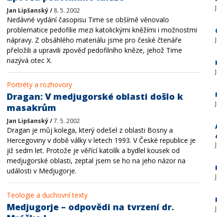
Jan Lipšanský /
8. 5. 2002
Nedávné vydání časopisu Time se obšírně věnovalo
problematice pedofilie mezi katolickými kněžími i možnostmi
nápravy. Z obsáhlého materiálu jsme pro české čtenáře
přeložili a upravili zpověď pedofilního kněze, jehož Time
nazývá otec X.
Portréty a rozhovory
Dragan: V medjugorské oblasti došlo k
masakrům
Jan Lipšanský /
7. 5. 2002
Dragan je můj kolega, který odešel z oblasti Bosny a
Hercegoviny v době války v letech 1993. V České republice je
již sedm let. Protože je věřící katolík a bydlel kousek od
medjugorské oblasti, zeptal jsem se ho na jeho názor na
události v Medjugorje.
Teologie a duchovní texty
Medjugorje – odpovědi na tvrzení dr.