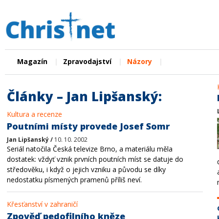
|
|
|
Magazín
Zpravodajství
Názory
Články – Jan Lipšanský:
Kultura a recenze
Poutními místy provede Josef Somr
Jan Lipšanský /
10. 10. 2002
Seriál natočila Česká televize Brno, a materiálu měla
dostatek: vždyť vznik prvních poutních míst se datuje do
středověku, i když o jejich vzniku a původu se díky
nedostatku písmených pramenů příliš neví.
Křesťanství v zahraničí
Zpověď pedofilního kněze