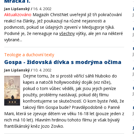
Mráčka I.
Jan Lipšanský /
16. 4. 2002
Aktualizováno
Magazín ChristNet uveřejnil již tři pokračování
reakcí na články, jež poukazují na různé nejasnosti a
podivnosti, pokud se údajných zjevení v Medjugorje týká.
Podivné je, že nereaguje na
všechny
výtky, ale jen na některé
vybrané...
Teologie a duchovní texty
Gospa - židovská dívka s modrýma očima
Jan Lipšanský /
10. 4. 2002
Dejme tomu, že si prostě věřící sáhli hluboko do
kapes a natočili hollywoodský doják (viz níže),
pokud o tom vůbec věděli, jak jsou jejich peníze
použity, problémy nastávají, pokud děj filmu
konfrontujeme se skutečností. O kom byste řekli, že
takový film Gospa bude? Pravděpodobně o Panně
Marii, která se zjevuje dětem ve věku 16-18 let (pouze jeden z
nich má 10 let). Hlavním hrdinou tohoto filmu je však bývalý
františkánský kněz Jozo Zovko.